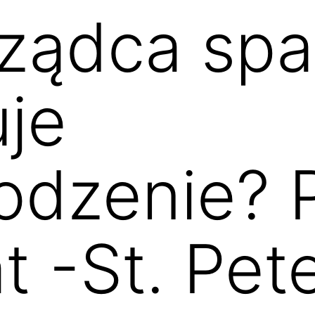
rządca sp
je
dzenie? P
 -St. Pet