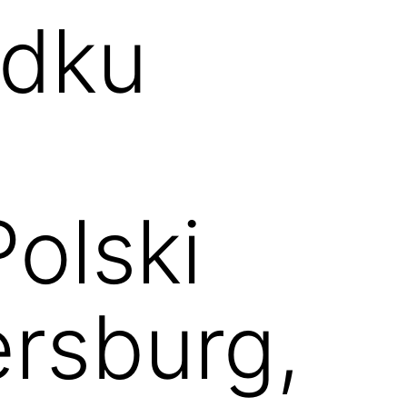
adku
olski
ersburg,