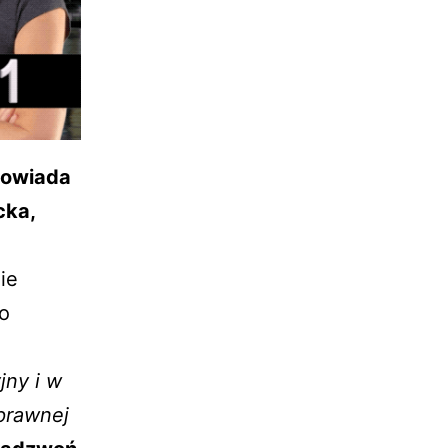
owiada
cka,
ie
o
jny i w
prawnej