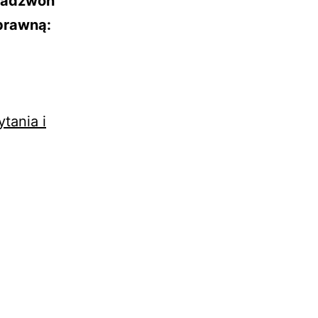
 zadzwoń
prawną:
tania i