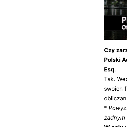
Czy zar
Polski A
Esq.
Tak. Wed
swoich 
obliczan
*
Powyżs
żadnym 