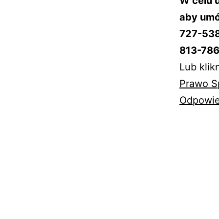
W celu 
aby umó
727-53
813-786
Lub klikn
Prawo Sp
Odpowie