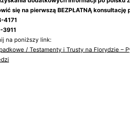
uzyskania dodatkowych informacji po polsku
wić się na pierwszą BEZPŁATNĄ konsultację 
8-4171
-3911
ij na poniższy link:
adkowe / Testamenty i Trusty na Florydzie – Py
dzi