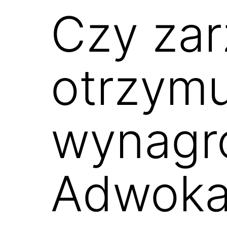
Czy za
otrzymu
wynagro
Adwokat